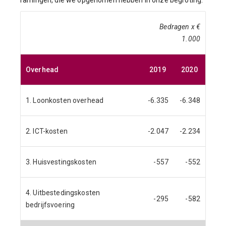
ramingen, die we opgenomen hebben in onze begroting:
Bedragen x €
1.000
Overhead
2019
2020
1. Loonkosten overhead
-6.335
-6.348
2. ICT-kosten
-2.047
-2.234
3. Huisvestingskosten
-557
-552
4. Uitbestedingskosten
-295
-582
bedrijfsvoering