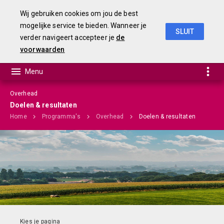
Wij gebruiken cookies om jou de best
mogelijke service te bieden. Wanneer je
SLUIT
verder navigeert accepteer je
de
Begroting 2020
voorwaarden
Overhead
Doelen & resultaten
Home
Programma's
Overhead
Doelen & resultaten